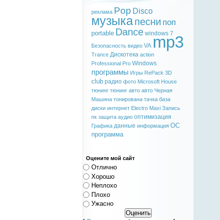
Pop
Disco
реклама
музыка
песни
поп
Dance
portable
windows 7
mp3
VA
Безопасность
видео
Дискотека
Trance
action
Windows
Professional
Pro
программы
Игры
RePack
3D
club
радио
фото
Microsoft
House
тюнинг
тюнинг авто
авто
Черная
Машина
тонирована
тачка
база
диски
интернет
Electro
Maxi
Запись
оптимизация
пк
защита
аудио
ОС
данные
Графика
информация
программа
Оцените мой сайт
Отлично
Хорошо
Неплохо
Плохо
Ужасно