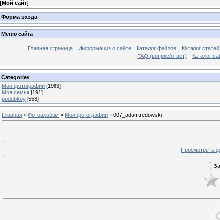
[
Мой сайт
]
Форма входа
Меню сайта
Главная страница
Информация о сайте
Каталог файлов
Каталог статей
FAQ (вопрос/ответ)
Каталог са
Categories
Мои фотографии
[1983]
Моя семья
[191]
podubkoy
[553]
Главная
»
Фотоальбом
»
Мои фотографии
» 007_adamtredowski
Просмотреть ф