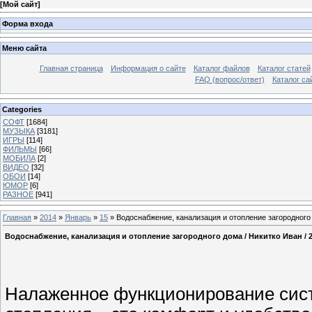
[
Мой сайт
]
Форма входа
Меню сайта
Главная страница
Информация о сайте
Каталог файлов
Каталог статей
FAQ (вопрос/ответ)
Каталог са
Categories
СОФТ
[1684]
МУЗЫКА
[3181]
ИГРЫ
[114]
ФИЛЬМЫ
[66]
МОБИЛА
[2]
ВИДЕО
[32]
ОБОИ
[14]
ЮМОР
[6]
РАЗНОЕ
[941]
Главная
»
2014
»
Январь
»
15
» Водоснабжение, канализация и отопление загородного 
Водоснабжение, канализация и отопление загородного дома / Никитко Иван / 
Налаженное функционирование сист