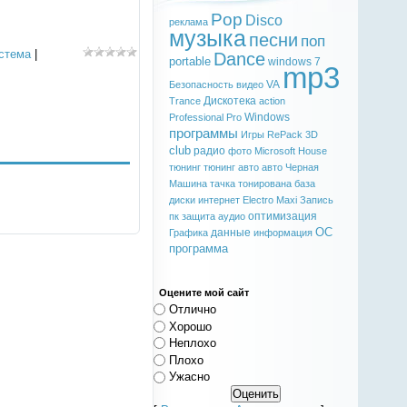
Pop
Disco
реклама
музыка
песни
поп
стема
|
Dance
portable
windows 7
mp3
VA
Безопасность
видео
Дискотека
Trance
action
Windows
Professional
Pro
программы
Игры
RePack
3D
club
радио
фото
Microsoft
House
тюнинг
тюнинг авто
авто
Черная
Машина
тачка
тонирована
база
диски
интернет
Electro
Maxi
Запись
оптимизация
пк
защита
аудио
ОС
данные
Графика
информация
программа
Оцените мой сайт
Отлично
Хорошо
Неплохо
Плохо
Ужасно