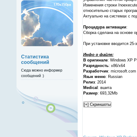
Изменения строки /noexecute
относительно старых прогр
Актуально на системах с под
Процедура активации
:
Сборка сделана на основе ор
При установке вводится 25
Инфо о файле:
Статистика
В оригинале
: Windows XP Pr
сообщений
Разрядность
: x86/x64
Сюда можно информер
Разработчик
: microsoft.com
сообщений :)
Язык меню
: Russian
Релиз
: 2014
Medical
: вшита
Размер
: 693,32Mb