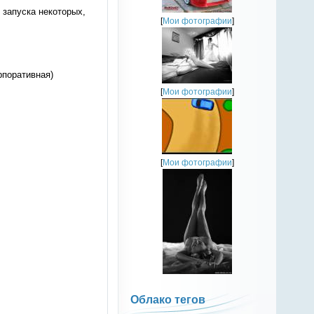
я запуска некоторых,
[
Мои фотографии
]
рпоративная)
[
Мои фотографии
]
[
Мои фотографии
]
Облако тегов