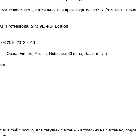
аботоспособность, стабильность и производительность. Работает стабиль
P Professional SP3 VL -I-D- Edition
:
2008-2010-2012-2013
E, Opera, Firefox, Mozilla, Netscape, Chrome, Safari и т.д.)
ров
:
mer в файл boot.ini для текущей системы - актуально на системах, по
сора.