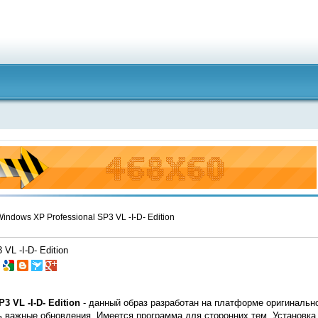
indows XP Professional SP3 VL -I-D- Edition
VL -I-D- Edition
3 VL -I-D- Edition
- данный образ разработан на платформе оригиналь
ть важные обновления. Имеется программа для сторонних тем. Установка