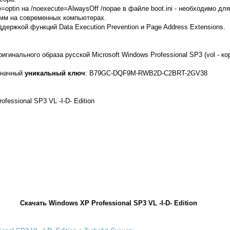
=optin на /noexecute=AlwaysOff /nopae в файле boot.ini - необходимо дл
амм на современных компьютерах.
держкой функций Data Execution Prevention и Page Address Extensions.
игинального образа русской Microsoft Windows Professional SP3 (vol - ко
-значный
уникальный ключ
: B79GC-DQF9M-RWB2D-C2BRT-2GV38
ofessional SP3 VL -I-D- Edition
Скачать Windows XP Professional SP3 VL -I-D- Edition