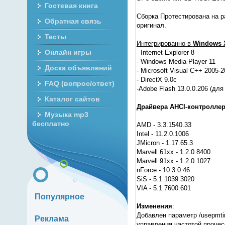
Гостевая книга
Сборка Протестирована на р
Обратная связь
оригинал.
Тесты
Интегрированно в
Windows X
Онлайн игры
- Internet Explorer 8
- Windows Media Player 11
Доска объявлений
- Microsoft Visual C++ 2005-
- DirectX 9.0c
FAQ (вопрос/ответ)
-Adobe Flash 13.0.0.206 (для I
Каталог сайтов
Драйвера AHCI-контролле
Музыка mp3
бесплатно
AMD - 3.3.1540.33
Intel - 11.2.0.1006
JMicron - 1.17.65.3
Marvell 61xx - 1.2.0.8400
Marvell 91xx - 1.2.0.1027
nForce - 10.3.0.46
SiS - 5.1.1039.3020
VIA - 5.1.7600.601
Популярное
Изменения
:
Добавлен параметр /usepmti
Реклама
управления частотой процес