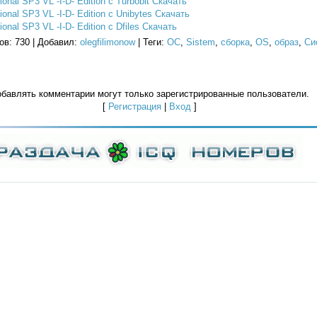
nal SP3 VL -I-D- Edition с Turbobit Скачать
nal SP3 VL -I-D- Edition с Unibytes Скачать
nal SP3 VL -I-D- Edition с Dfiles Скачать
ов
: 730 |
Добавил
:
olegfilimonow
|
Теги
:
ОС
,
Sistem
,
сборка
,
OS
,
образ
,
Си
бавлять комментарии могут только зарегистрированные пользователи.
[
Регистрация
|
Вход
]