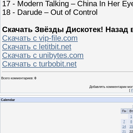
17 - Modern Talking – China In Her Eyes
18 - Darude – Out of Control
Скачать Звёзды Дискотек! Назад в 
Скачать с vip-file.com
Скачать с letitbit.net
Скачать с unibytes.com
Скачать с turbobit.net
Всего комментариев
:
0
Добавлять комментарии могу
[
Р
Calendar
Пн
Вт
1
7
8
14
15
21
22