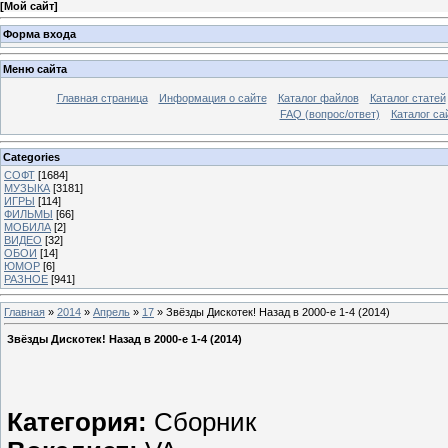
[
Мой сайт
]
Форма входа
Меню сайта
Главная страница
Информация о сайте
Каталог файлов
Каталог статей
FAQ (вопрос/ответ)
Каталог са
Categories
СОФТ
[1684]
МУЗЫКА
[3181]
ИГРЫ
[114]
ФИЛЬМЫ
[66]
МОБИЛА
[2]
ВИДЕО
[32]
ОБОИ
[14]
ЮМОР
[6]
РАЗНОЕ
[941]
Главная
»
2014
»
Апрель
»
17
» Звёзды Дискотек! Назад в 2000-е 1-4 (2014)
Звёзды Дискотек! Назад в 2000-е 1-4 (2014)
Категория:
Сборник