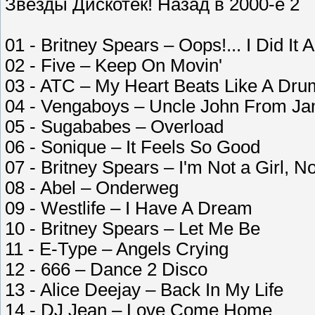
Звёзды Дискотек! Назад в 2000-е 2
01 - Britney Spears – Oops!... I Did It 
02 - Five – Keep On Movin'
03 - ATC – My Heart Beats Like A Dru
04 - Vengaboys – Uncle John From Ja
05 - Sugababes – Overload
06 - Sonique – It Feels So Good
07 - Britney Spears – I'm Not a Girl, 
08 - Abel – Onderweg
09 - Westlife – I Have A Dream
10 - Britney Spears – Let Me Be
11 - E-Type – Angels Crying
12 - 666 – Dance 2 Disco
13 - Alice Deejay – Back In My Life
14 - DJ Jean – Love Come Home