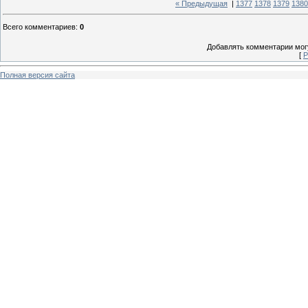
« Предыдущая
|
1377
1378
1379
1380
Всего комментариев
:
0
Добавлять комментарии могу
[
Р
Полная версия сайта