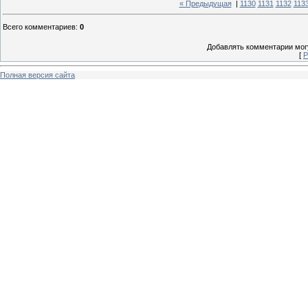
« Предыдущая
|
1130
1131
1132
113
Всего комментариев
:
0
Добавлять комментарии могу
[
Р
Полная версия сайта