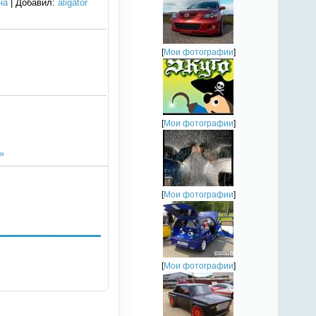
на
|
Добавил
:
aligator
[
Мои фотографии
]
[
Мои фотографии
]
»
[
Мои фотографии
]
[
Мои фотографии
]