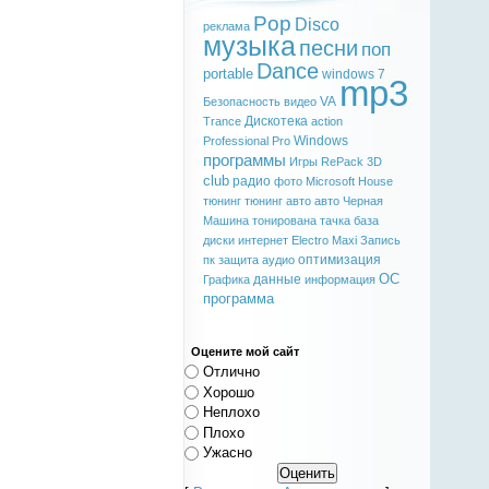
Pop
Disco
реклама
музыка
песни
поп
Dance
portable
windows 7
mp3
VA
Безопасность
видео
Дискотека
Trance
action
Windows
Professional
Pro
программы
Игры
RePack
3D
club
радио
фото
Microsoft
House
тюнинг
тюнинг авто
авто
Черная
Машина
тонирована
тачка
база
диски
интернет
Electro
Maxi
Запись
оптимизация
пк
защита
аудио
ОС
данные
Графика
информация
программа
Оцените мой сайт
Отлично
Хорошо
Неплохо
Плохо
Ужасно