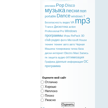
Pop
Disco
реклама
музыка
песни
поп
Dance
portable
windows 7
mp3
VA
Безопасность
видео
Дискотека
Trance
action
Windows
Professional
Pro
программы
Игры
RePack
3D
club
радио
фото
Microsoft
House
тюнинг
тюнинг авто
авто
Черная
Машина
тонирована
тачка
база
диски
интернет
Electro
Maxi
Запись
оптимизация
пк
защита
аудио
ОС
данные
Графика
информация
программа
Оцените мой сайт
Отлично
Хорошо
Неплохо
Плохо
Ужасно