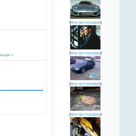
[
Мои фотографии
]
[
Мои фотографии
]
ющая »
[
Мои фотографии
]
[
Мои фотографии
]