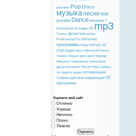
Pop
Disco
реклама
музыка
песни
поп
Dance
portable
windows 7
mp3
VA
Безопасность
видео
Дискотека
Trance
action
Windows
Professional
Pro
программы
Игры
RePack
3D
club
радио
фото
Microsoft
House
тюнинг
тюнинг авто
авто
Черная
Машина
тонирована
тачка
база
диски
интернет
Electro
Maxi
Запись
оптимизация
пк
защита
аудио
ОС
данные
Графика
информация
программа
Оцените мой сайт
Отлично
Хорошо
Неплохо
Плохо
Ужасно