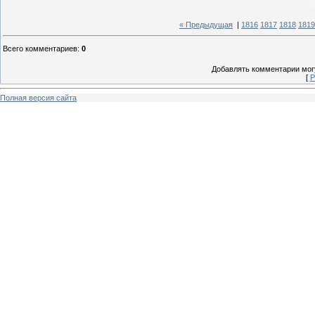
« Предыдущая
|
1816
1817
1818
1819
Всего комментариев
:
0
Добавлять комментарии могу
[
Р
Полная версия сайта