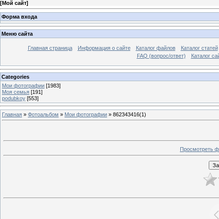
[
Мой сайт
]
Форма входа
Меню сайта
Главная страница
Информация о сайте
Каталог файлов
Каталог статей
FAQ (вопрос/ответ)
Каталог са
Categories
Мои фотографии
[1983]
Моя семья
[191]
podubkoy
[553]
Главная
»
Фотоальбом
»
Мои фотографии
» 862343416(1)
Просмотреть ф