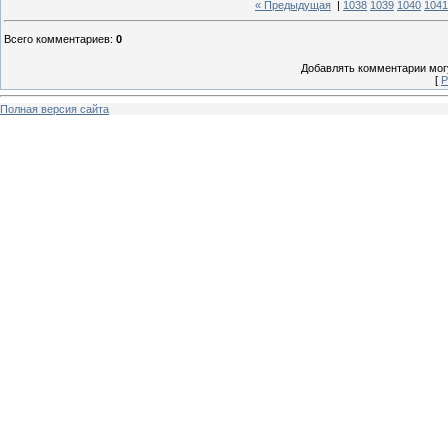
« Предыдущая
|
1038
1039
1040
1041
Всего комментариев
:
0
Добавлять комментарии могу
[
Р
Полная версия сайта