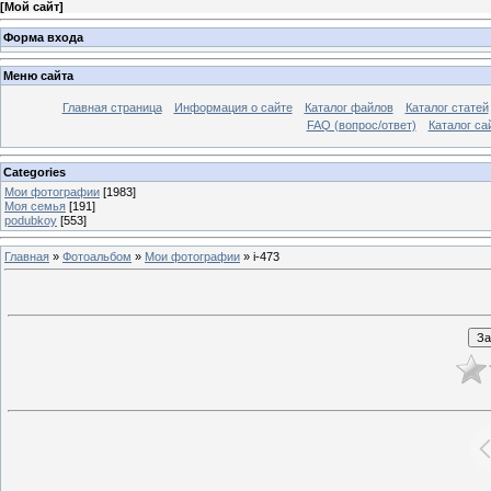
[
Мой сайт
]
Форма входа
Меню сайта
Главная страница
Информация о сайте
Каталог файлов
Каталог статей
FAQ (вопрос/ответ)
Каталог са
Categories
Мои фотографии
[1983]
Моя семья
[191]
podubkoy
[553]
Главная
»
Фотоальбом
»
Мои фотографии
» i-473