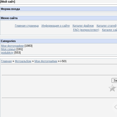
[
Мой сайт
]
Форма входа
Меню сайта
Главная страница
Информация о сайте
Каталог файлов
Каталог статей
FAQ (вопрос/ответ)
Каталог са
Categories
Мои фотографии
[1983]
Моя семья
[191]
podubkoy
[553]
Главная
»
Фотоальбом
»
Мои фотографии
» i-501