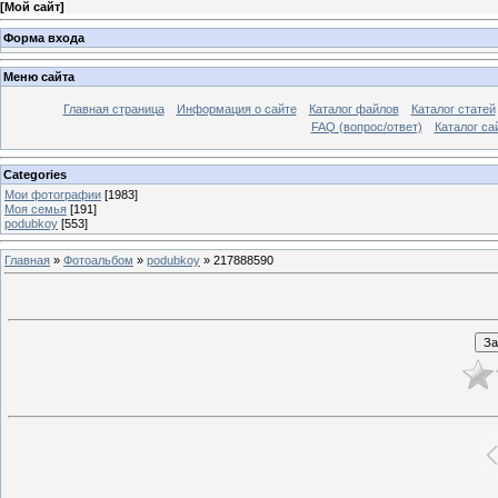
[
Мой сайт
]
Форма входа
Меню сайта
Главная страница
Информация о сайте
Каталог файлов
Каталог статей
FAQ (вопрос/ответ)
Каталог са
Categories
Мои фотографии
[1983]
Моя семья
[191]
podubkoy
[553]
Главная
»
Фотоальбом
»
podubkoy
» 217888590