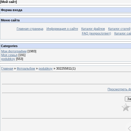
[
Мой сайт
]
Форма входа
Меню сайта
Главная страница
Информация о сайте
Каталог файлов
Каталог статей
FAQ (вопрос/ответ)
Каталог са
Categories
Мои фотографии
[1983]
Моя семья
[191]
podubkoy
[553]
Главная
»
Фотоальбом
»
podubkoy
» 302255811(1)
Просмотреть ф