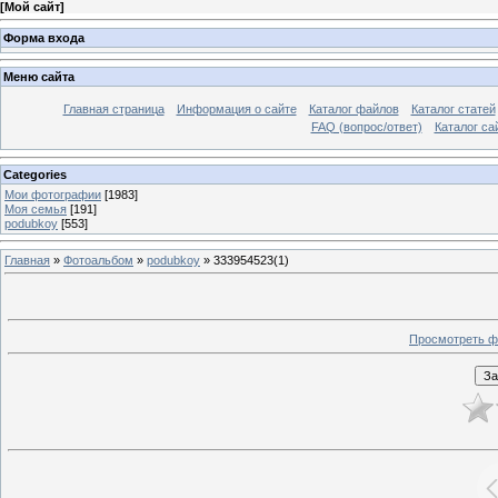
[
Мой сайт
]
Форма входа
Меню сайта
Главная страница
Информация о сайте
Каталог файлов
Каталог статей
FAQ (вопрос/ответ)
Каталог са
Categories
Мои фотографии
[1983]
Моя семья
[191]
podubkoy
[553]
Главная
»
Фотоальбом
»
podubkoy
» 333954523(1)
Просмотреть ф