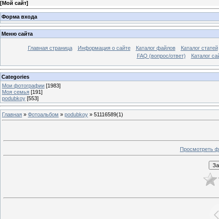
[
Мой сайт
]
Форма входа
Меню сайта
Главная страница
Информация о сайте
Каталог файлов
Каталог статей
FAQ (вопрос/ответ)
Каталог са
Categories
Мои фотографии
[1983]
Моя семья
[191]
podubkoy
[553]
Главная
»
Фотоальбом
»
podubkoy
» 51116589(1)
Просмотреть ф