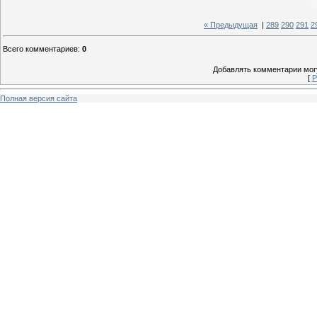
« Предыдущая
|
289
290
291
2
Всего комментариев
:
0
Добавлять комментарии могу
[
Р
Полная версия сайта