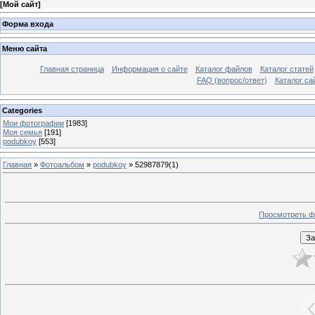
[
Мой сайт
]
Форма входа
Меню сайта
Главная страница
Информация о сайте
Каталог файлов
Каталог статей
FAQ (вопрос/ответ)
Каталог са
Categories
Мои фотографии
[1983]
Моя семья
[191]
podubkoy
[553]
Главная
»
Фотоальбом
»
podubkoy
» 52987879(1)
Просмотреть ф