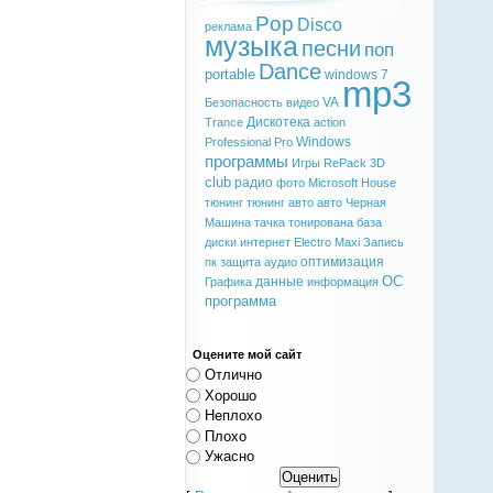
Pop
Disco
реклама
музыка
песни
поп
Dance
portable
windows 7
mp3
VA
Безопасность
видео
Дискотека
Trance
action
Windows
Professional
Pro
программы
Игры
RePack
3D
club
радио
фото
Microsoft
House
тюнинг
тюнинг авто
авто
Черная
Машина
тачка
тонирована
база
диски
интернет
Electro
Maxi
Запись
оптимизация
пк
защита
аудио
ОС
данные
Графика
информация
программа
Оцените мой сайт
Отлично
Хорошо
Неплохо
Плохо
Ужасно