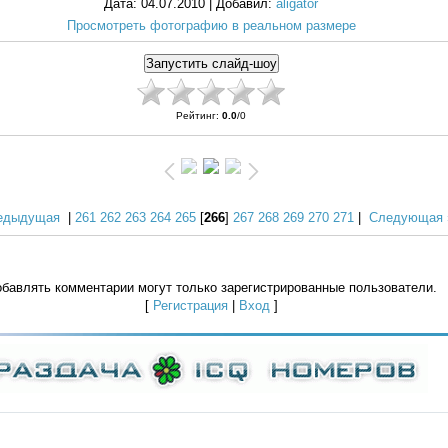
Дата
: 04.07.2010 |
Добавил
:
aligator
Просмотреть фотографию в реальном размере
Рейтинг
:
0.0
/
0
едыдущая
|
261
262
263
264
265
[
266
]
267
268
269
270
271
|
Следующая 
бавлять комментарии могут только зарегистрированные пользователи.
[
Регистрация
|
Вход
]