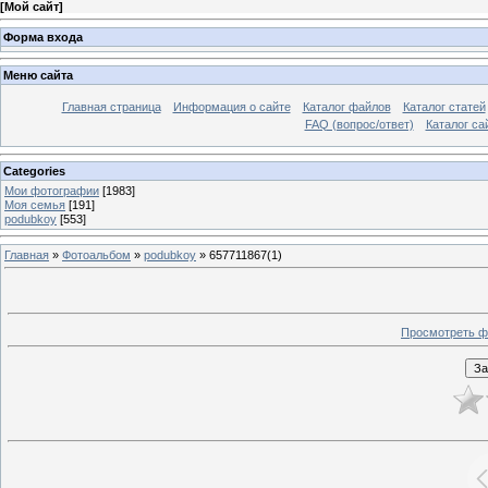
[
Мой сайт
]
Форма входа
Меню сайта
Главная страница
Информация о сайте
Каталог файлов
Каталог статей
FAQ (вопрос/ответ)
Каталог са
Categories
Мои фотографии
[1983]
Моя семья
[191]
podubkoy
[553]
Главная
»
Фотоальбом
»
podubkoy
» 657711867(1)
Просмотреть ф