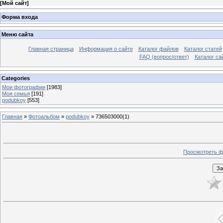
[
Мой сайт
]
Форма входа
Меню сайта
Главная страница
Информация о сайте
Каталог файлов
Каталог статей
FAQ (вопрос/ответ)
Каталог са
Categories
Мои фотографии
[1983]
Моя семья
[191]
podubkoy
[553]
Главная
»
Фотоальбом
»
podubkoy
» 736503000(1)
Просмотреть ф