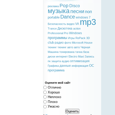
Pop
Disco
реклама
музыка
песни
поп
Dance
portable
windows 7
mp3
VA
Безопасность
видео
Дискотека
Trance
action
Windows
Professional
Pro
программы
Игры
RePack
3D
club
радио
фото
Microsoft
House
тюнинг
тюнинг авто
авто
Черная
Машина
тонирована
тачка
база
диски
интернет
Electro
Maxi
Запись
оптимизация
пк
защита
аудио
ОС
данные
Графика
информация
программа
Оцените мой сайт
Отлично
Хорошо
Неплохо
Плохо
Ужасно