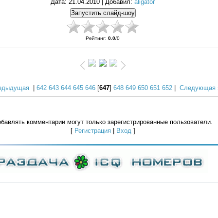
Дата
: 21.04.2010 |
Добавил
:
aligator
Рейтинг
:
0.0
/
0
едыдущая
|
642
643
644
645
646
[
647
]
648
649
650
651
652
|
Следующая 
бавлять комментарии могут только зарегистрированные пользователи.
[
Регистрация
|
Вход
]