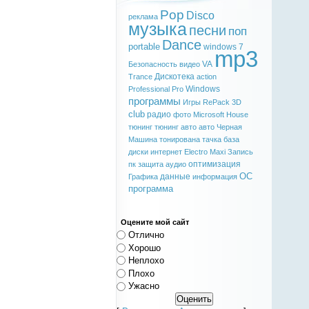
Pop
Disco
реклама
музыка
песни
поп
Dance
portable
windows 7
mp3
VA
Безопасность
видео
Дискотека
Trance
action
Windows
Professional
Pro
программы
Игры
RePack
3D
club
радио
фото
Microsoft
House
тюнинг
тюнинг авто
авто
Черная
Машина
тонирована
тачка
база
диски
интернет
Electro
Maxi
Запись
оптимизация
пк
защита
аудио
ОС
данные
Графика
информация
программа
Оцените мой сайт
Отлично
Хорошо
Неплохо
Плохо
Ужасно