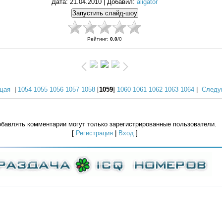
Дата
: 21.04.2010 |
Добавил
:
aligator
Рейтинг
:
0.0
/
0
щая
|
1054
1055
1056
1057
1058
[
1059
]
1060
1061
1062
1063
1064
|
Следу
бавлять комментарии могут только зарегистрированные пользователи.
[
Регистрация
|
Вход
]