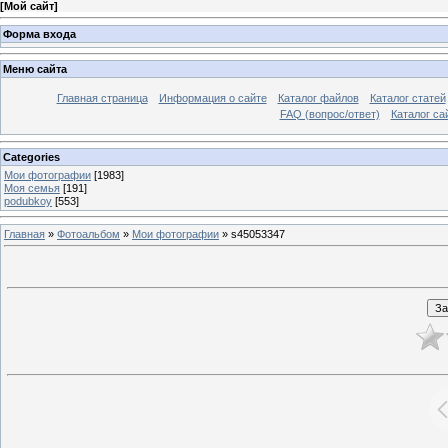
[
Мой сайт
]
Форма входа
Меню сайта
Главная страница
Информация о сайте
Каталог файлов
Каталог статей
FAQ (вопрос/ответ)
Каталог са
Categories
Мои фотографии
[1983]
Моя семья
[191]
podubkoy
[553]
Главная
»
Фотоальбом
»
Мои фотографии
» s45053347