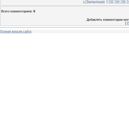
« Предыдущая
|
743
744
745
7
Всего комментариев
:
0
Добавлять комментарии могу
[
Р
Полная версия сайта