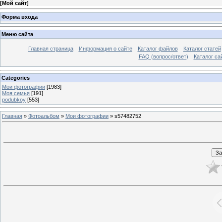
[
Мой сайт
]
Форма входа
Меню сайта
Главная страница
Информация о сайте
Каталог файлов
Каталог статей
FAQ (вопрос/ответ)
Каталог са
Categories
Мои фотографии
[1983]
Моя семья
[191]
podubkoy
[553]
Главная
»
Фотоальбом
»
Мои фотографии
» s57482752