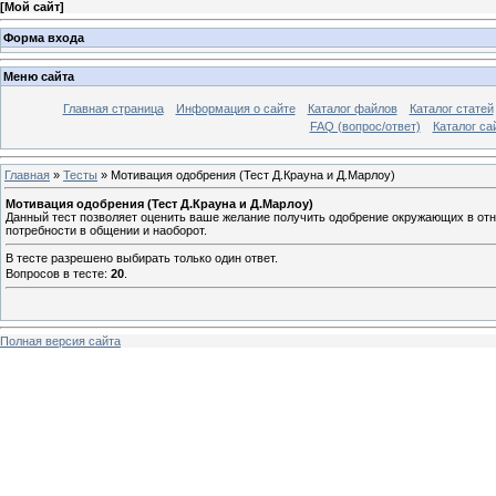
[
Мой сайт
]
Форма входа
Меню сайта
Главная страница
Информация о сайте
Каталог файлов
Каталог статей
FAQ (вопрос/ответ)
Каталог са
Главная
»
Тесты
» Мотивация одобрения (Тест Д.Крауна и Д.Марлоу)
Мотивация одобрения (Тест Д.Крауна и Д.Марлоу)
Данный тест позволяет оценить ваше желание получить одобрение окружающих в отн
потребности в общении и наоборот.
В тесте разрешено выбирать только один ответ.
Вопросов в тесте:
20
.
Полная версия сайта