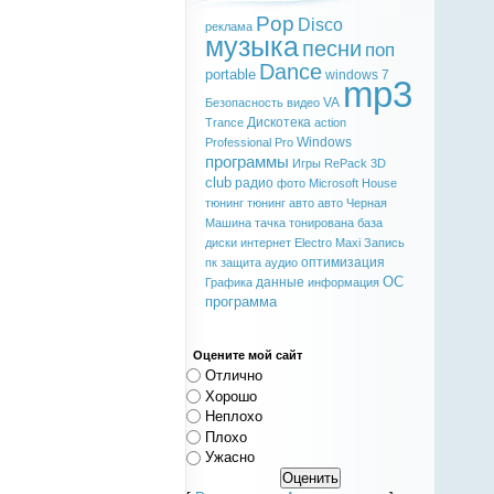
Pop
Disco
реклама
музыка
песни
поп
Dance
portable
windows 7
mp3
VA
Безопасность
видео
Дискотека
Trance
action
Windows
Professional
Pro
программы
Игры
RePack
3D
club
радио
фото
Microsoft
House
тюнинг
тюнинг авто
авто
Черная
Машина
тачка
тонирована
база
диски
интернет
Electro
Maxi
Запись
оптимизация
пк
защита
аудио
ОС
данные
Графика
информация
программа
Оцените мой сайт
Отлично
Хорошо
Неплохо
Плохо
Ужасно