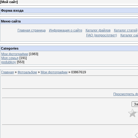
[
Мой сайт
]
Форма входа
Меню сайта
Главная страница
Информация о сайте
Каталог файлов
Каталог статей
FAQ (вопрос/ответ)
Каталог са
Categories
Мои фотографии
[1983]
Моя семья
[191]
podubkoy
[553]
Главная
»
Фотоальбом
»
Мои фотографии
» 03867619
Просмотреть ф