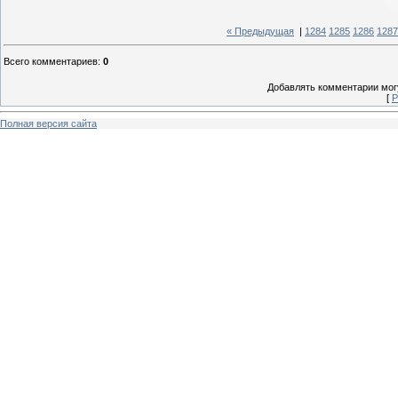
« Предыдущая
|
1284
1285
1286
1287
Всего комментариев
:
0
Добавлять комментарии могу
[
Р
Полная версия сайта