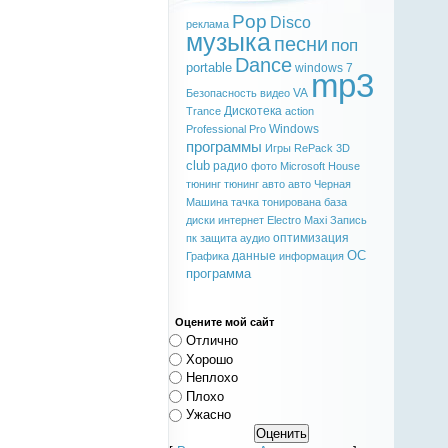
Pop
Disco
реклама
музыка
песни
поп
Dance
portable
windows 7
mp3
VA
Безопасность
видео
Дискотека
Trance
action
Windows
Professional
Pro
программы
Игры
RePack
3D
club
радио
фото
Microsoft
House
тюнинг
тюнинг авто
авто
Черная
Машина
тачка
тонирована
база
диски
интернет
Electro
Maxi
Запись
оптимизация
пк
защита
аудио
ОС
данные
Графика
информация
программа
Оцените мой сайт
Отлично
Хорошо
Неплохо
Плохо
Ужасно