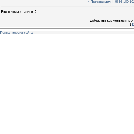
« Предыдущая
|
98
99
100
10
Всего комментариев
:
0
Добавлять комментарии могу
[
Р
Полная версия сайта