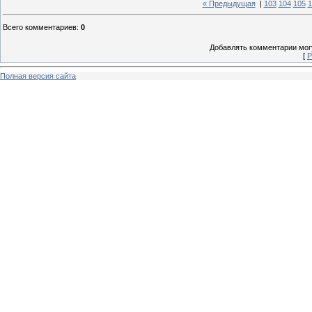
« Предыдущая
|
103
104
105
1
Всего комментариев
:
0
Добавлять комментарии могу
[
Р
Полная версия сайта