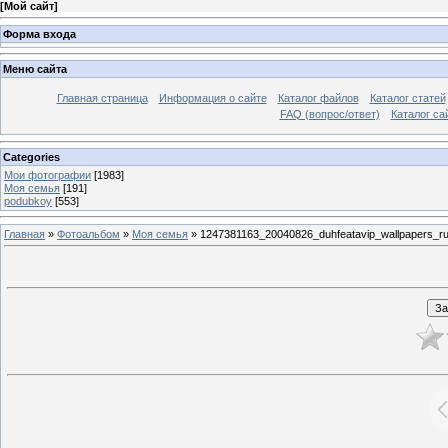
[
Мой сайт
]
Форма входа
Меню сайта
Главная страница
Информация о сайте
Каталог файлов
Каталог статей
FAQ (вопрос/ответ)
Каталог са
Categories
Мои фотографии
[1983]
Моя семья
[191]
podubkoy
[553]
Главная
»
Фотоальбом
»
Моя семья
» 1247381163_20040826_duhfeatavip_wallpapers_ru_