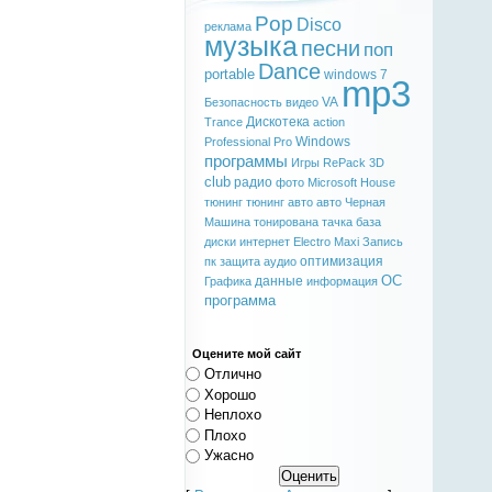
Pop
Disco
реклама
музыка
песни
поп
Dance
portable
windows 7
mp3
VA
Безопасность
видео
Дискотека
Trance
action
Windows
Professional
Pro
программы
Игры
RePack
3D
club
радио
фото
Microsoft
House
тюнинг
тюнинг авто
авто
Черная
Машина
тонирована
тачка
база
диски
интернет
Electro
Maxi
Запись
оптимизация
пк
защита
аудио
ОС
данные
Графика
информация
программа
Оцените мой сайт
Отлично
Хорошо
Неплохо
Плохо
Ужасно