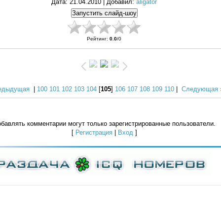
Дата
: 21.04.2010 |
Добавил
:
aligator
Рейтинг
:
0.0
/
0
едыдущая
|
100
101
102
103
104
[
105
]
106
107
108
109
110
|
Следующая 
бавлять комментарии могут только зарегистрированные пользователи.
[
Регистрация
|
Вход
]