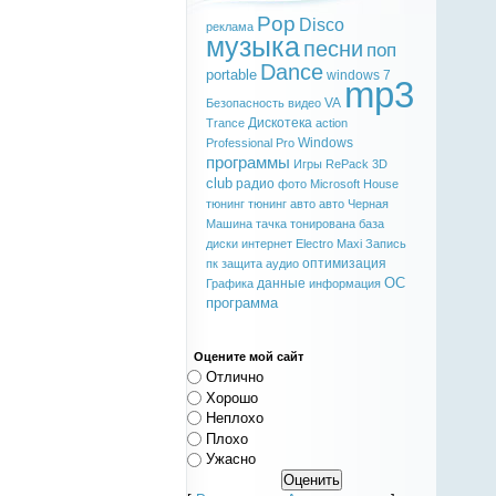
Pop
Disco
реклама
музыка
песни
поп
Dance
portable
windows 7
mp3
VA
Безопасность
видео
Дискотека
Trance
action
Windows
Professional
Pro
программы
Игры
RePack
3D
club
радио
фото
Microsoft
House
тюнинг
тюнинг авто
авто
Черная
Машина
тачка
тонирована
база
диски
интернет
Electro
Maxi
Запись
оптимизация
пк
защита
аудио
ОС
данные
Графика
информация
программа
Оцените мой сайт
Отлично
Хорошо
Неплохо
Плохо
Ужасно