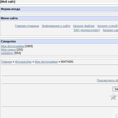
[
Мой сайт
]
Форма входа
Меню сайта
Главная страница
Информация о сайте
Каталог файлов
Каталог статей
FAQ (вопрос/ответ)
Каталог са
Categories
Мои фотографии
[1983]
Моя семья
[191]
podubkoy
[553]
Главная
»
Фотоальбом
»
Мои фотографии
» 60474281
Просмотреть ф