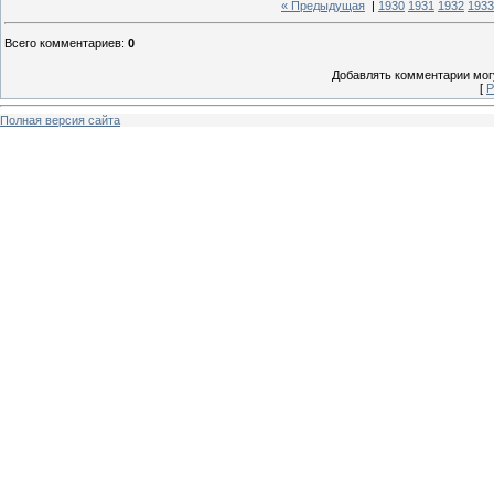
« Предыдущая
|
1930
1931
1932
1933
Всего комментариев
:
0
Добавлять комментарии могу
[
Р
Полная версия сайта