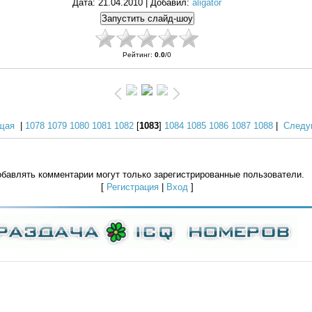
Дата
: 21.04.2010 |
Добавил
:
aligator
Рейтинг
:
0.0
/
0
щая
|
1078
1079
1080
1081
1082
[
1083
]
1084
1085
1086
1087
1088
|
Следу
бавлять комментарии могут только зарегистрированные пользователи.
[
Регистрация
|
Вход
]