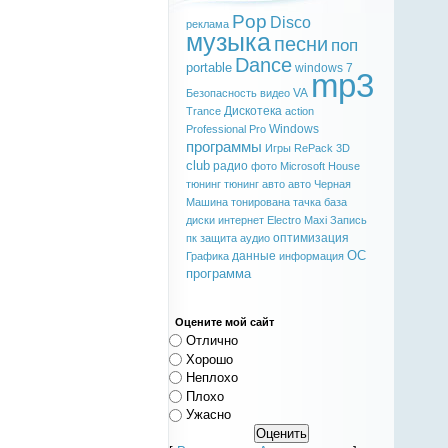
Pop
Disco
реклама
музыка
песни
поп
Dance
portable
windows 7
mp3
VA
Безопасность
видео
Дискотека
Trance
action
Windows
Professional
Pro
программы
Игры
RePack
3D
club
радио
фото
Microsoft
House
тюнинг
тюнинг авто
авто
Черная
Машина
тонирована
тачка
база
диски
интернет
Electro
Maxi
Запись
оптимизация
пк
защита
аудио
ОС
данные
Графика
информация
программа
Оцените мой сайт
Отлично
Хорошо
Неплохо
Плохо
Ужасно