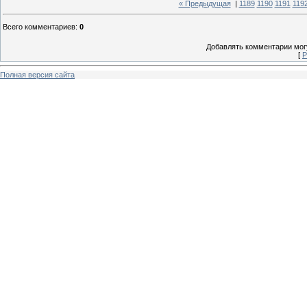
« Предыдущая
|
1189
1190
1191
119
Всего комментариев
:
0
Добавлять комментарии могу
[
Р
Полная версия сайта