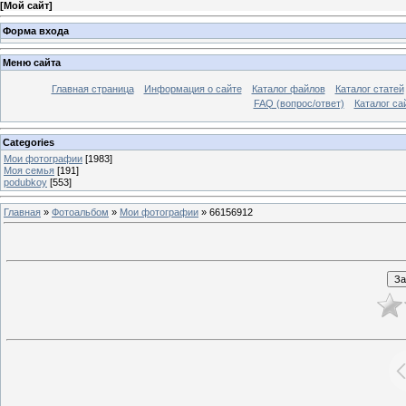
[
Мой сайт
]
Форма входа
Меню сайта
Главная страница
Информация о сайте
Каталог файлов
Каталог статей
FAQ (вопрос/ответ)
Каталог са
Categories
Мои фотографии
[1983]
Моя семья
[191]
podubkoy
[553]
Главная
»
Фотоальбом
»
Мои фотографии
» 66156912