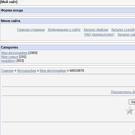
[
Мой сайт
]
Форма входа
Меню сайта
Главная страница
Информация о сайте
Каталог файлов
Каталог статей
FAQ (вопрос/ответ)
Каталог са
Categories
Мои фотографии
[1983]
Моя семья
[191]
podubkoy
[553]
Главная
»
Фотоальбом
»
Мои фотографии
» 68919876
Просмотреть ф