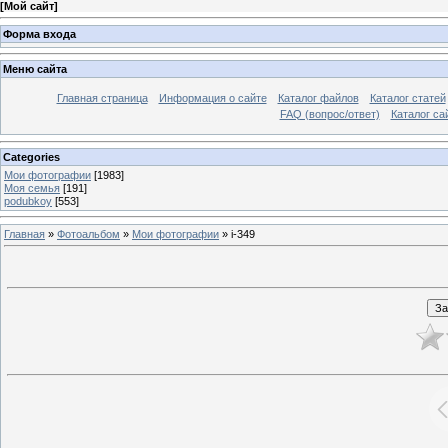
[
Мой сайт
]
Форма входа
Меню сайта
Главная страница
Информация о сайте
Каталог файлов
Каталог статей
FAQ (вопрос/ответ)
Каталог са
Categories
Мои фотографии
[1983]
Моя семья
[191]
podubkoy
[553]
Главная
»
Фотоальбом
»
Мои фотографии
» i-349