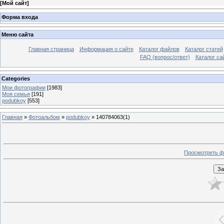
[
Мой сайт
]
Форма входа
Меню сайта
Главная страница
Информация о сайте
Каталог файлов
Каталог статей
FAQ (вопрос/ответ)
Каталог са
Categories
Мои фотографии
[1983]
Моя семья
[191]
podubkoy
[553]
Главная
»
Фотоальбом
»
podubkoy
» 140784063(1)
Просмотреть ф