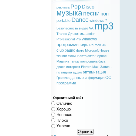
Pop
Disco
реклама
музыка
песни
поп
Dance
portable
windows 7
mp3
VA
Безопасность
видео
Дискотека
Trance
action
Windows
Professional
Pro
программы
Игры
RePack
3D
club
радио
фото
Microsoft
House
тюнинг
тюнинг авто
авто
Черная
Машина
тачка
тонирована
база
диски
интернет
Electro
Maxi
Запись
оптимизация
пк
защита
аудио
ОС
данные
Графика
информация
программа
Оцените мой сайт
Отлично
Хорошо
Неплохо
Плохо
Ужасно