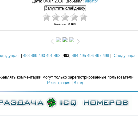
Дата
: 04.07.2010 |
Добавил
:
aligator
Рейтинг
:
0.0
/
0
едыдущая
|
488
489
490
491
492
[
493
]
494
495
496
497
498
|
Следующая 
бавлять комментарии могут только зарегистрированные пользователи.
[
Регистрация
|
Вход
]