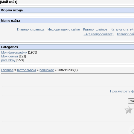
[
Мой сайт
]
Форма входа
Меню сайта
Главная страница
Информация о сайте
Каталог файлов
Каталог статей
FAQ (вопрос/ответ)
Каталог са
Categories
Мои фотографии
[1983]
Моя семья
[191]
podubkoy
[553]
Главная
»
Фотоальбом
»
podubkoy
» 208219238(1)
Просмотреть ф