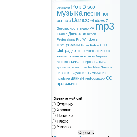
Pop
Disco
реклама
музыка
песни
поп
Dance
portable
windows 7
mp3
VA
Безопасность
видео
Дискотека
Trance
action
Windows
Professional
Pro
программы
Игры
RePack
3D
club
радио
фото
Microsoft
House
тюнинг
тюнинг авто
авто
Черная
Машина
тачка
тонирована
база
диски
интернет
Electro
Maxi
Запись
оптимизация
пк
защита
аудио
ОС
данные
Графика
информация
программа
Оцените мой сайт
Отлично
Хорошо
Неплохо
Плохо
Ужасно