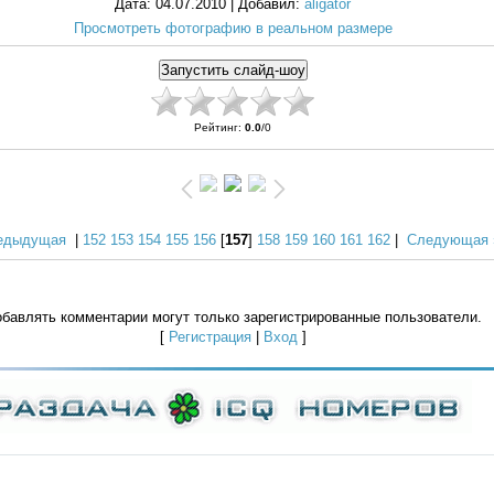
Дата
: 04.07.2010 |
Добавил
:
aligator
Просмотреть фотографию в реальном размере
Рейтинг
:
0.0
/
0
едыдущая
|
152
153
154
155
156
[
157
]
158
159
160
161
162
|
Следующая 
бавлять комментарии могут только зарегистрированные пользователи.
[
Регистрация
|
Вход
]