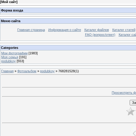
[
Мой сайт
]
Форма входа
Меню сайта
Главная страница
Информация о сайте
Каталог файлов
Каталог статей
FAQ (вопрос/ответ)
Каталог са
Categories
Мои фотографии
[1983]
Моя семья
[191]
podubkoy
[553]
Главная
»
Фотоальбом
»
podubkoy
» 768281528(1)
Просмотреть ф