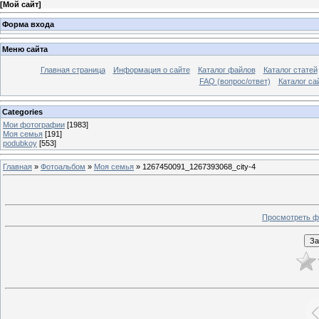
[
Мой сайт
]
Форма входа
Меню сайта
Главная страница
Информация о сайте
Каталог файлов
Каталог статей
FAQ (вопрос/ответ)
Каталог са
Categories
Мои фотографии
[1983]
Моя семья
[191]
podubkoy
[553]
Главная
»
Фотоальбом
»
Моя семья
» 1267450091_1267393068_city-4
Просмотреть ф