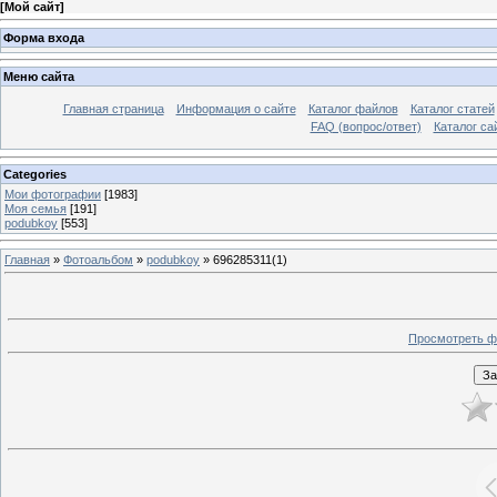
[
Мой сайт
]
Форма входа
Меню сайта
Главная страница
Информация о сайте
Каталог файлов
Каталог статей
FAQ (вопрос/ответ)
Каталог са
Categories
Мои фотографии
[1983]
Моя семья
[191]
podubkoy
[553]
Главная
»
Фотоальбом
»
podubkoy
» 696285311(1)
Просмотреть ф