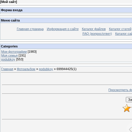
[
Мой сайт
]
Форма входа
Меню сайта
Главная страница
Информация о сайте
Каталог файлов
Каталог статей
FAQ (вопрос/ответ)
Каталог са
Categories
Мои фотографии
[1983]
Моя семья
[191]
podubkoy
[553]
Главная
»
Фотоальбом
»
podubkoy
» 699944425(1)
Просмотреть ф