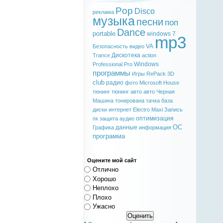
Pop
Disco
реклама
музыка
песни
поп
Dance
portable
windows 7
mp3
VA
Безопасность
видео
Дискотека
Trance
action
Windows
Professional
Pro
программы
Игры
RePack
3D
club
радио
фото
Microsoft
House
тюнинг
тюнинг авто
авто
Черная
Машина
тонирована
тачка
база
диски
интернет
Electro
Maxi
Запись
оптимизация
пк
защита
аудио
ОС
данные
Графика
информация
программа
Оцените мой сайт
Отлично
Хорошо
Неплохо
Плохо
Ужасно