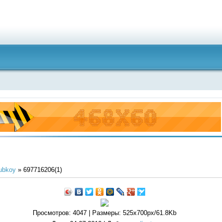
ubkoy
» 697716206(1)
Просмотров
: 4047 |
Размеры
: 525x700px/61.8Kb