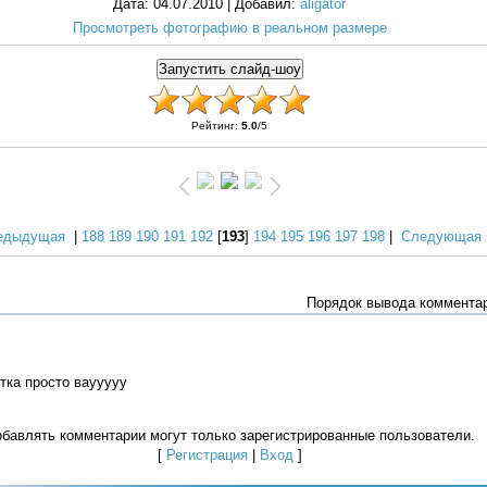
Дата
: 04.07.2010 |
Добавил
:
aligator
Просмотреть фотографию в реальном размере
Рейтинг
:
5.0
/
5
едыдущая
|
188
189
190
191
192
[
193
]
194
195
196
197
198
|
Следующая 
Порядок вывода коммента
тка просто ваууууу
бавлять комментарии могут только зарегистрированные пользователи.
[
Регистрация
|
Вход
]